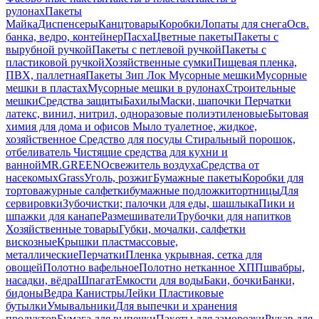
рулонах
Пакеты
Майка
Диспенсеры
Канцтовары
Коробки
Лопаты для снега
Осв.
банка, ведро, контейнер
Пасха
Цветные пакеты
Пакеты с
вырубной ручкой
Пакеты с петлевой ручкой
Пакеты с
пластиковой ручкой
Хозяйственные сумки
Пищевая пленка,
ПВХ, паллетная
Пакеты Зип Лок
Мусорные мешки
Мусорные
мешки в пластах
Мусорные мешки в рулонах
Строительные
мешки
Средства защиты
Бахилы
Маски, шапочки
Перчатки
латекс, винил, нитрил, одноразовые полиэтиленовые
Бытовая
химия для дома и офисов
Мыло туалетное, жидкое,
хозяйственное
Средство для посуды
Стиральный порошок,
отбеливатель
Чистящие средства для кухни и
ванной
MR.GREEN
Освежитель воздуха
Средства от
насекомых
Grass
Уголь, розжиг
Бумажные пакеты
Коробки для
тортов
ажурные салфетки
бумажные подложки
тортницы
Для
сервировки
Зубочистки; палочки для еды, шашлыка
Пики и
шпажки для канапе
Размешиватели
Трубочки для напитков
Хозяйственные товары
Губки, мочалки, салфетки
вискозные
Крышки пластмассовые,
металлические
Перчатки
Пленка укрывная, сетка для
овощей
Полотно вафельное
Полотно нетканное ХПП
швабры,
насадки, вёдра
Шпагат
Емкости для воды
Баки, бочки
Банки,
бидоны
Ведра
Канистры
Лейки
Пластиковые
бутылки
Умывальники
Для выпечки и хранения
продуктов
Бумага для выпечки
Пакеты для заморозки
Рукав для