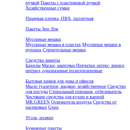
ручкой
Пакеты с пластиковой ручкой
Хозяйственные сумки
Пищевая пленка, ПВХ, паллетная
Пакеты Зип Лок
Мусорные мешки
Мусорные мешки в пластах
Мусорные мешки в
рулонах
Строительные мешки
Средства защиты
Бахилы
Маски, шапочки
Перчатки латекс, винил,
нитрил, одноразовые полиэтиленовые
Бытовая химия для дома и офисов
Мыло туалетное, жидкое, хозяйственное
Средство
для посуды
Стиральный порошок, отбеливатель
Чистящие средства для кухни и ванной
MR.GREEN
Освежитель воздуха
Средства от
насекомых
Grass
Уголь, розжиг
Бумажные пакеты