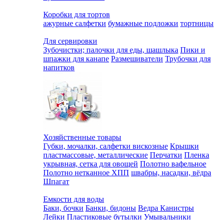
Коробки для тортов
ажурные салфетки
бумажные подложки
тортницы
Для сервировки
Зубочистки; палочки для еды, шашлыка
Пики и
шпажки для канапе
Размешиватели
Трубочки для
напитков
Хозяйственные товары
Губки, мочалки, салфетки вискозные
Крышки
пластмассовые, металлические
Перчатки
Пленка
укрывная, сетка для овощей
Полотно вафельное
Полотно нетканное ХПП
швабры, насадки, вёдра
Шпагат
Емкости для воды
Баки, бочки
Банки, бидоны
Ведра
Канистры
Лейки
Пластиковые бутылки
Умывальники