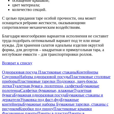
оснащение крышкой;
цвет материала;
количество секций.
С целью придания таре особой прочности, она может
оснащаться ребрами жесткости, оказывающими
сопротивление механическим воздействиям.
Благодаря многообразию вариантов исполнения не составит
труда подобрать оптимальный вариант под те или иные
нужды. Для хранения салатов идеальны изделия округлой
формы, для десертов – квадратная и прямоугольная тара, а
неглубокие емкости – для транспортировки роллов.
Возврат к списку
Одноразовая посуда
Пластиковые стаканы
Контейнеры
Соусники
Наборы одноразовой посуды
Пластиковые столовые
приборы
Пластиковые тарелки
Подложки, ланч-боксы,
лотки
Туалетная бумага, полотенца, салфетки
Бумажные
полотенца
Салфетки бумажные, влажные
Туалетная
бумага
Бумажная одноразовая посуда
Бумажные стаканы и
держатели
Упаковка под фаст-фуд
Бумажные
контейнеры
Бумажные наборы
Бумажные тарелки, стаканы с
рисунком
Коробки под пиццу
Пластиковые крышки
Фасовочные пакеты
Пакеты в пластах
Пакеты в