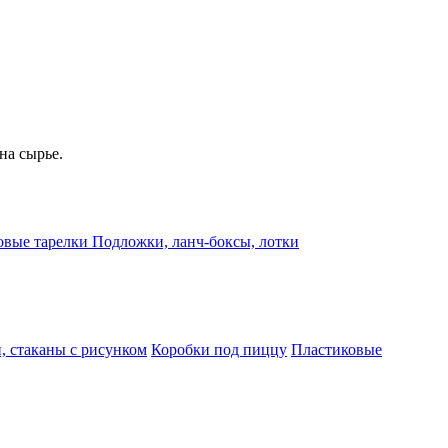
на сырье.
овые тарелки
Подложки, ланч-боксы, лотки
, стаканы с рисунком
Коробки под пиццу
Пластиковые