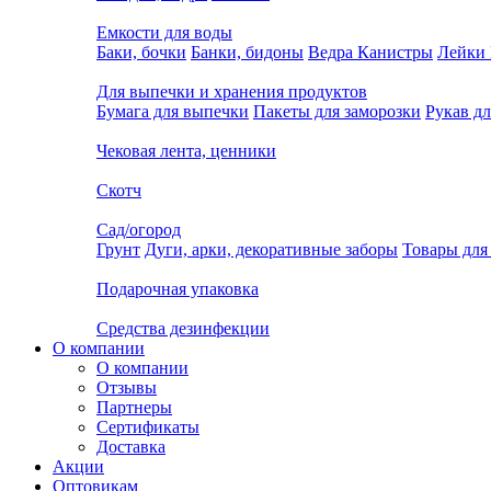
Емкости для воды
Баки, бочки
Банки, бидоны
Ведра
Канистры
Лейки
Для выпечки и хранения продуктов
Бумага для выпечки
Пакеты для заморозки
Рукав дл
Чековая лента, ценники
Скотч
Сад/огород
Грунт
Дуги, арки, декоративные заборы
Товары для
Подарочная упаковка
Средства дезинфекции
О компании
О компании
Отзывы
Партнеры
Сертификаты
Доставка
Акции
Оптовикам