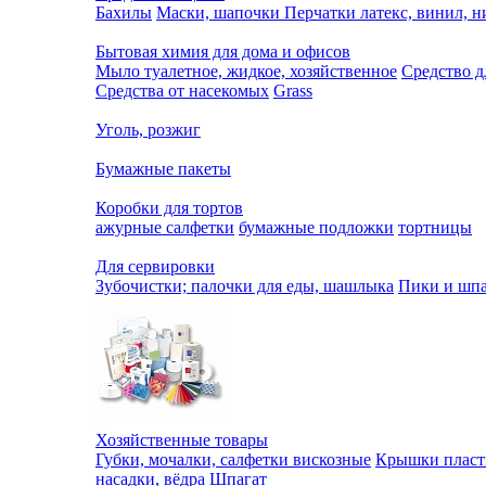
Бахилы
Маски, шапочки
Перчатки латекс, винил, 
Бытовая химия для дома и офисов
Мыло туалетное, жидкое, хозяйственное
Средство д
Средства от насекомых
Grass
Уголь, розжиг
Бумажные пакеты
Коробки для тортов
ажурные салфетки
бумажные подложки
тортницы
Для сервировки
Зубочистки; палочки для еды, шашлыка
Пики и шпа
Хозяйственные товары
Губки, мочалки, салфетки вискозные
Крышки пласт
насадки, вёдра
Шпагат