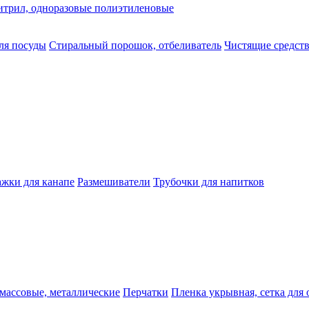
нитрил, одноразовые полиэтиленовые
ля посуды
Стиральный порошок, отбеливатель
Чистящие средств
жки для канапе
Размешиватели
Трубочки для напитков
массовые, металлические
Перчатки
Пленка укрывная, сетка для