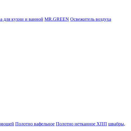
а для кухни и ванной
MR.GREEN
Освежитель воздуха
 овощей
Полотно вафельное
Полотно нетканное ХПП
швабры,