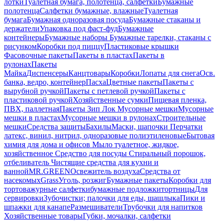
лотки
Туалетная бумага, полотенца, салфетки
Бумажные
полотенца
Салфетки бумажные, влажные
Туалетная
бумага
Бумажная одноразовая посуда
Бумажные стаканы и
держатели
Упаковка под фаст-фуд
Бумажные
контейнеры
Бумажные наборы
Бумажные тарелки, стаканы с
рисунком
Коробки под пиццу
Пластиковые крышки
Фасовочные пакеты
Пакеты в пластах
Пакеты в
рулонах
Пакеты
Майка
Диспенсеры
Канцтовары
Коробки
Лопаты для снега
Осв.
банка, ведро, контейнер
Пасха
Цветные пакеты
Пакеты с
вырубной ручкой
Пакеты с петлевой ручкой
Пакеты с
пластиковой ручкой
Хозяйственные сумки
Пищевая пленка,
ПВХ, паллетная
Пакеты Зип Лок
Мусорные мешки
Мусорные
мешки в пластах
Мусорные мешки в рулонах
Строительные
мешки
Средства защиты
Бахилы
Маски, шапочки
Перчатки
латекс, винил, нитрил, одноразовые полиэтиленовые
Бытовая
химия для дома и офисов
Мыло туалетное, жидкое,
хозяйственное
Средство для посуды
Стиральный порошок,
отбеливатель
Чистящие средства для кухни и
ванной
MR.GREEN
Освежитель воздуха
Средства от
насекомых
Grass
Уголь, розжиг
Бумажные пакеты
Коробки для
тортов
ажурные салфетки
бумажные подложки
тортницы
Для
сервировки
Зубочистки; палочки для еды, шашлыка
Пики и
шпажки для канапе
Размешиватели
Трубочки для напитков
Хозяйственные товары
Губки, мочалки, салфетки