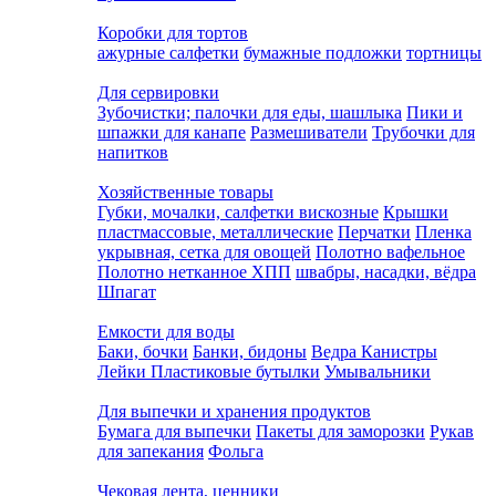
Коробки для тортов
ажурные салфетки
бумажные подложки
тортницы
Для сервировки
Зубочистки; палочки для еды, шашлыка
Пики и
шпажки для канапе
Размешиватели
Трубочки для
напитков
Хозяйственные товары
Губки, мочалки, салфетки вискозные
Крышки
пластмассовые, металлические
Перчатки
Пленка
укрывная, сетка для овощей
Полотно вафельное
Полотно нетканное ХПП
швабры, насадки, вёдра
Шпагат
Емкости для воды
Баки, бочки
Банки, бидоны
Ведра
Канистры
Лейки
Пластиковые бутылки
Умывальники
Для выпечки и хранения продуктов
Бумага для выпечки
Пакеты для заморозки
Рукав
для запекания
Фольга
Чековая лента, ценники