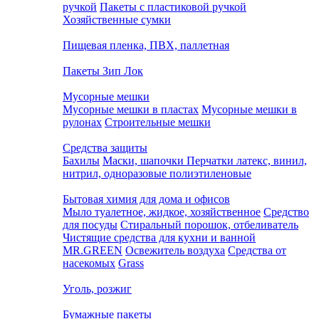
ручкой
Пакеты с пластиковой ручкой
Хозяйственные сумки
Пищевая пленка, ПВХ, паллетная
Пакеты Зип Лок
Мусорные мешки
Мусорные мешки в пластах
Мусорные мешки в
рулонах
Строительные мешки
Средства защиты
Бахилы
Маски, шапочки
Перчатки латекс, винил,
нитрил, одноразовые полиэтиленовые
Бытовая химия для дома и офисов
Мыло туалетное, жидкое, хозяйственное
Средство
для посуды
Стиральный порошок, отбеливатель
Чистящие средства для кухни и ванной
MR.GREEN
Освежитель воздуха
Средства от
насекомых
Grass
Уголь, розжиг
Бумажные пакеты