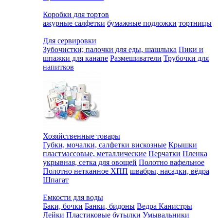
Коробки для тортов
ажурные салфетки
бумажные подложки
тортницы
Для сервировки
Зубочистки; палочки для еды, шашлыка
Пики и
шпажки для канапе
Размешиватели
Трубочки для
напитков
Хозяйственные товары
Губки, мочалки, салфетки вискозные
Крышки
пластмассовые, металлические
Перчатки
Пленка
укрывная, сетка для овощей
Полотно вафельное
Полотно нетканное ХПП
швабры, насадки, вёдра
Шпагат
Емкости для воды
Баки, бочки
Банки, бидоны
Ведра
Канистры
Лейки
Пластиковые бутылки
Умывальники