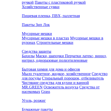
ручкой
Пакеты с пластиковой ручкой
Хозяйственные сумки
Пищевая пленка, ПВХ, паллетная
Пакеты Зип Лок
Мусорные мешки
Мусорные мешки в пластах
Мусорные мешки в
рулонах
Строительные мешки
Средства защиты
Бахилы
Маски, шапочки
Перчатки латекс, винил,
нитрил, одноразовые полиэтиленовые
Бытовая химия для дома и офисов
Мыло туалетное, жидкое, хозяйственное
Средство
для посуды
Стиральный порошок, отбеливатель
Чистящие средства для кухни и ванной
MR.GREEN
Освежитель воздуха
Средства от
насекомых
Grass
Уголь, розжиг
Бумажные пакеты