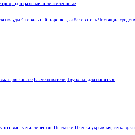
нитрил, одноразовые полиэтиленовые
ля посуды
Стиральный порошок, отбеливатель
Чистящие средств
жки для канапе
Размешиватели
Трубочки для напитков
массовые, металлические
Перчатки
Пленка укрывная, сетка для