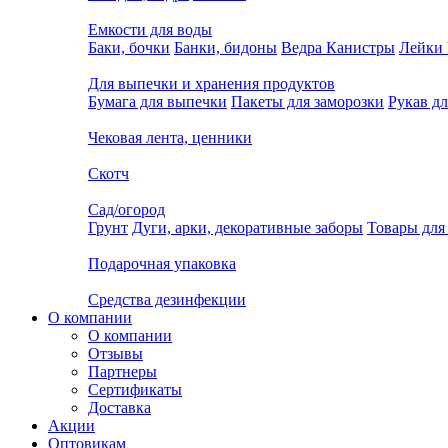
Емкости для воды
Баки, бочки
Банки, бидоны
Ведра
Канистры
Лейки
Для выпечки и хранения продуктов
Бумага для выпечки
Пакеты для заморозки
Рукав дл
Чековая лента, ценники
Скотч
Сад/огород
Грунт
Дуги, арки, декоративные заборы
Товары для
Подарочная упаковка
Средства дезинфекции
О компании
О компании
Отзывы
Партнеры
Сертификаты
Доставка
Акции
Оптовикам