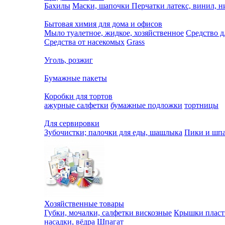
Бахилы
Маски, шапочки
Перчатки латекс, винил, 
Бытовая химия для дома и офисов
Мыло туалетное, жидкое, хозяйственное
Средство д
Средства от насекомых
Grass
Уголь, розжиг
Бумажные пакеты
Коробки для тортов
ажурные салфетки
бумажные подложки
тортницы
Для сервировки
Зубочистки; палочки для еды, шашлыка
Пики и шпа
Хозяйственные товары
Губки, мочалки, салфетки вискозные
Крышки пласт
насадки, вёдра
Шпагат