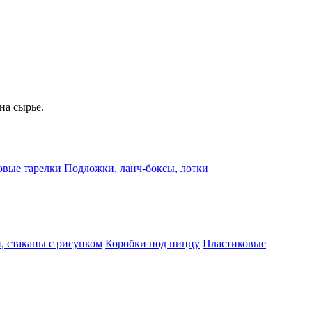
на сырье.
овые тарелки
Подложки, ланч-боксы, лотки
, стаканы с рисунком
Коробки под пиццу
Пластиковые