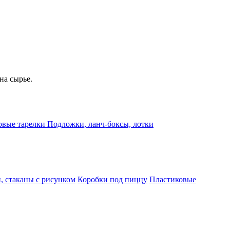
на сырье.
овые тарелки
Подложки, ланч-боксы, лотки
, стаканы с рисунком
Коробки под пиццу
Пластиковые