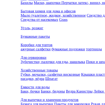
Бахилы
Маски, шапочки
Перчатки латекс, винил, 
Бытовая химия для дома и офисов
Мыло туалетное, жидкое, хозяйственное
Средство д
Средства от насекомых
Grass
Уголь, розжиг
Бумажные пакеты
Коробки для тортов
ажурные салфетки
бумажные подложки
тортницы
Для сервировки
Зубочистки; палочки для еды, шашлыка
Пики и шпа
Хозяйственные товары
Губки, мочалки, салфетки вискозные
Крышки пласт
насадки, вёдра
Шпагат
Емкости для воды
Баки, бочки
Банки, бидоны
Ведра
Канистры
Лейки
Для выпечки и хранения продуктов
Бумага для выпечки
Пакеты для заморозки
Рукав дл