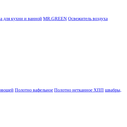
а для кухни и ванной
MR.GREEN
Освежитель воздуха
 овощей
Полотно вафельное
Полотно нетканное ХПП
швабры,