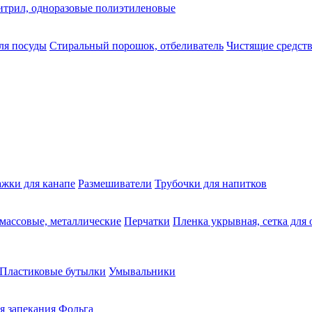
нитрил, одноразовые полиэтиленовые
ля посуды
Стиральный порошок, отбеливатель
Чистящие средств
жки для канапе
Размешиватели
Трубочки для напитков
массовые, металлические
Перчатки
Пленка укрывная, сетка для
Пластиковые бутылки
Умывальники
я запекания
Фольга