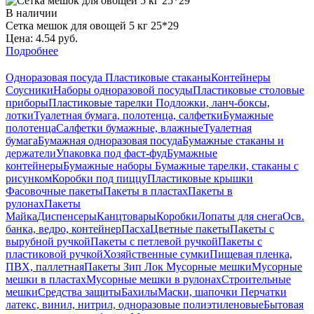
В наличии
Сетка мешок для овощей 5 кг 25*29
Цена: 4.54 руб.
Подробнее
Одноразовая посуда
Пластиковые стаканы
Контейнеры
Соусники
Наборы одноразовой посуды
Пластиковые столовые
приборы
Пластиковые тарелки
Подложки, ланч-боксы,
лотки
Туалетная бумага, полотенца, салфетки
Бумажные
полотенца
Салфетки бумажные, влажные
Туалетная
бумага
Бумажная одноразовая посуда
Бумажные стаканы и
держатели
Упаковка под фаст-фуд
Бумажные
контейнеры
Бумажные наборы
Бумажные тарелки, стаканы с
рисунком
Коробки под пиццу
Пластиковые крышки
Фасовочные пакеты
Пакеты в пластах
Пакеты в
рулонах
Пакеты
Майка
Диспенсеры
Канцтовары
Коробки
Лопаты для снега
Осв.
банка, ведро, контейнер
Пасха
Цветные пакеты
Пакеты с
вырубной ручкой
Пакеты с петлевой ручкой
Пакеты с
пластиковой ручкой
Хозяйственные сумки
Пищевая пленка,
ПВХ, паллетная
Пакеты Зип Лок
Мусорные мешки
Мусорные
мешки в пластах
Мусорные мешки в рулонах
Строительные
мешки
Средства защиты
Бахилы
Маски, шапочки
Перчатки
латекс, винил, нитрил, одноразовые полиэтиленовые
Бытовая