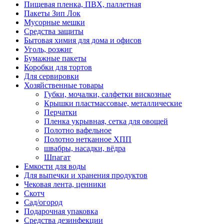
Пищевая пленка, ПВХ, паллетная
Пакеты Зип Лок
Мусорные мешки
Средства защиты
Бытовая химия для дома и офисов
Уголь, розжиг
Бумажные пакеты
Коробки для тортов
Для сервировки
Хозяйственные товары
Губки, мочалки, салфетки вискозные
Крышки пластмассовые, металлические
Перчатки
Пленка укрывная, сетка для овощей
Полотно вафельное
Полотно нетканное ХПП
швабры, насадки, вёдра
Шпагат
Емкости для воды
Для выпечки и хранения продуктов
Чековая лента, ценники
Скотч
Сад/огород
Подарочная упаковка
Средства дезинфекции