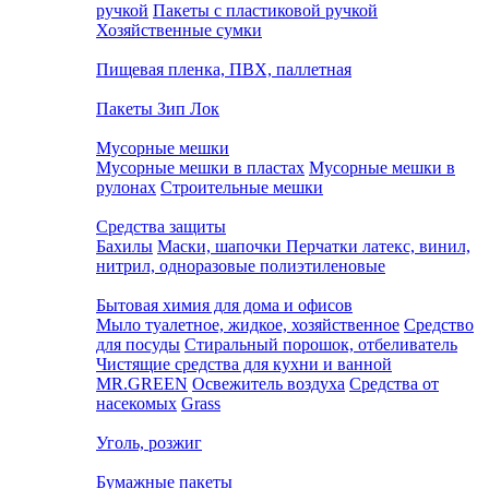
ручкой
Пакеты с пластиковой ручкой
Хозяйственные сумки
Пищевая пленка, ПВХ, паллетная
Пакеты Зип Лок
Мусорные мешки
Мусорные мешки в пластах
Мусорные мешки в
рулонах
Строительные мешки
Средства защиты
Бахилы
Маски, шапочки
Перчатки латекс, винил,
нитрил, одноразовые полиэтиленовые
Бытовая химия для дома и офисов
Мыло туалетное, жидкое, хозяйственное
Средство
для посуды
Стиральный порошок, отбеливатель
Чистящие средства для кухни и ванной
MR.GREEN
Освежитель воздуха
Средства от
насекомых
Grass
Уголь, розжиг
Бумажные пакеты