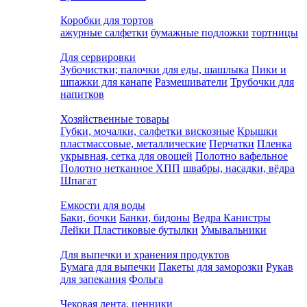
Коробки для тортов
ажурные салфетки
бумажные подложки
тортницы
Для сервировки
Зубочистки; палочки для еды, шашлыка
Пики и
шпажки для канапе
Размешиватели
Трубочки для
напитков
Хозяйственные товары
Губки, мочалки, салфетки вискозные
Крышки
пластмассовые, металлические
Перчатки
Пленка
укрывная, сетка для овощей
Полотно вафельное
Полотно нетканное ХПП
швабры, насадки, вёдра
Шпагат
Емкости для воды
Баки, бочки
Банки, бидоны
Ведра
Канистры
Лейки
Пластиковые бутылки
Умывальники
Для выпечки и хранения продуктов
Бумага для выпечки
Пакеты для заморозки
Рукав
для запекания
Фольга
Чековая лента, ценники