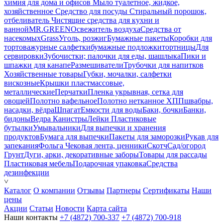
химия для дома и офисов
Мыло туалетное, жидкое,
хозяйственное
Средство для посуды
Стиральный порошок,
отбеливатель
Чистящие средства для кухни и
ванной
MR.GREEN
Освежитель воздуха
Средства от
насекомых
Grass
Уголь, розжиг
Бумажные пакеты
Коробки для
тортов
ажурные салфетки
бумажные подложки
тортницы
Для
сервировки
Зубочистки; палочки для еды, шашлыка
Пики и
шпажки для канапе
Размешиватели
Трубочки для напитков
Хозяйственные товары
Губки, мочалки, салфетки
вискозные
Крышки пластмассовые,
металлические
Перчатки
Пленка укрывная, сетка для
овощей
Полотно вафельное
Полотно нетканное ХПП
швабры,
насадки, вёдра
Шпагат
Емкости для воды
Баки, бочки
Банки,
бидоны
Ведра
Канистры
Лейки
Пластиковые
бутылки
Умывальники
Для выпечки и хранения
продуктов
Бумага для выпечки
Пакеты для заморозки
Рукав для
запекания
Фольга
Чековая лента, ценники
Скотч
Сад/огород
Грунт
Дуги, арки, декоративные заборы
Товары для рассады
Пластиковая мебель
Подарочная упаковка
Средства
дезинфекции
˅
Каталог
О компании
Отзывы
Партнеры
Сертификаты
Наши
цены
Акции
Статьи
Новости
Карта сайта
Наши контакты
+7 (4872) 700-337
+7 (4872) 700-918