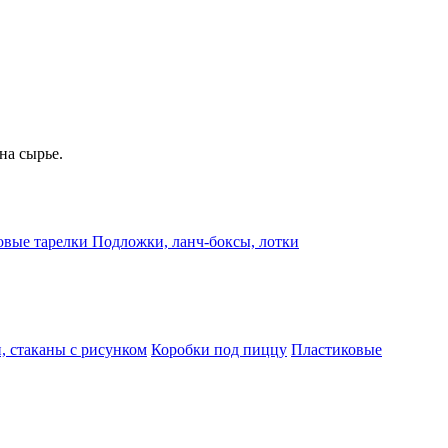
на сырье.
овые тарелки
Подложки, ланч-боксы, лотки
, стаканы с рисунком
Коробки под пиццу
Пластиковые