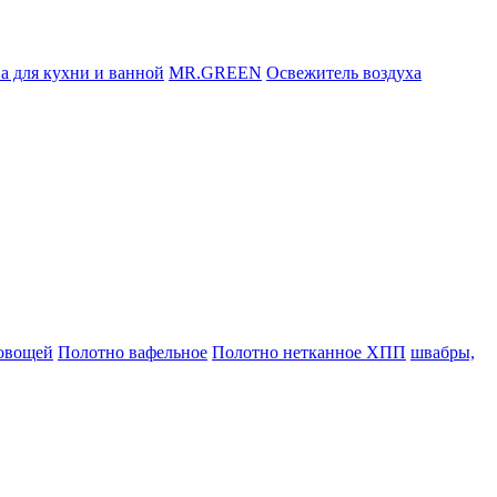
а для кухни и ванной
MR.GREEN
Освежитель воздуха
 овощей
Полотно вафельное
Полотно нетканное ХПП
швабры,