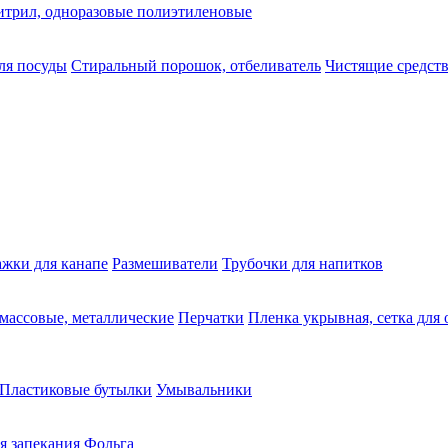
нитрил, одноразовые полиэтиленовые
ля посуды
Стиральный порошок, отбеливатель
Чистящие средств
жки для канапе
Размешиватели
Трубочки для напитков
массовые, металлические
Перчатки
Пленка укрывная, сетка для
Пластиковые бутылки
Умывальники
я запекания
Фольга