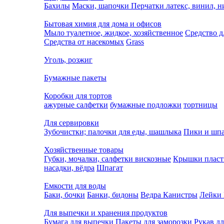
Бахилы
Маски, шапочки
Перчатки латекс, винил, 
Бытовая химия для дома и офисов
Мыло туалетное, жидкое, хозяйственное
Средство д
Средства от насекомых
Grass
Уголь, розжиг
Бумажные пакеты
Коробки для тортов
ажурные салфетки
бумажные подложки
тортницы
Для сервировки
Зубочистки; палочки для еды, шашлыка
Пики и шпа
Хозяйственные товары
Губки, мочалки, салфетки вискозные
Крышки пласт
насадки, вёдра
Шпагат
Емкости для воды
Баки, бочки
Банки, бидоны
Ведра
Канистры
Лейки
Для выпечки и хранения продуктов
Бумага для выпечки
Пакеты для заморозки
Рукав дл